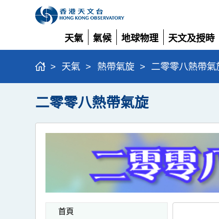
天氣
氣候
地球物理
天文及授時
展
展
展
展
開
開
開
開
>
天氣
>
熱帶氣旋
>
二零零八熱帶氣
二零零八熱帶氣旋
首頁