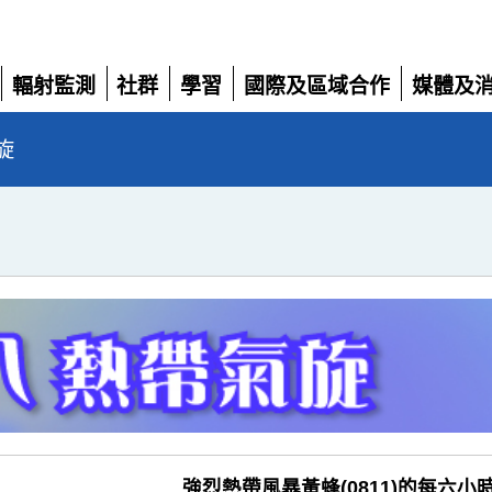
輻射監測
社群
學習
國際及區域合作
媒體及
展
展
展
展
展
開
開
開
開
開
旋
強烈熱帶風暴黃蜂(0811)的每六小