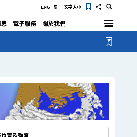
ENG
简
文字大小
選
消息
電子服務
關於我們
單
展
展
開
開
時位置及強度