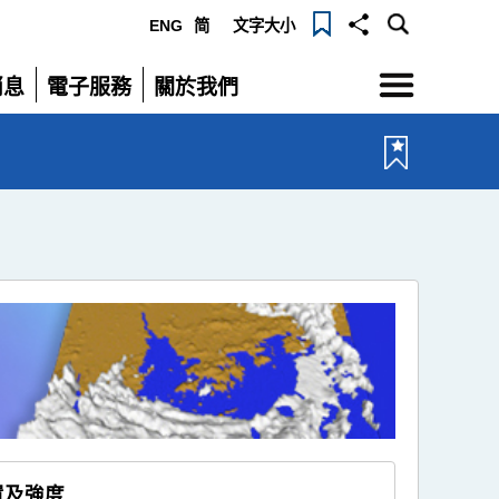
ENG
简
文字大小
選
消息
電子服務
關於我們
單
展
展
開
開
置及強度