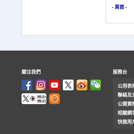
-
頁首
-
關注我們
服務台
公用表
聯絡及
M5.0+
M6.0+
公開資
相關網
快速用