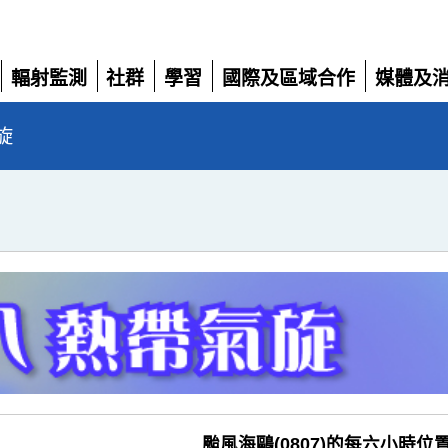
輻射監測
社群
學習
國際及區域合作
媒體及
展
展
展
展
展
開
開
開
開
開
旋
颱風海鷗(0807)的每六小時位