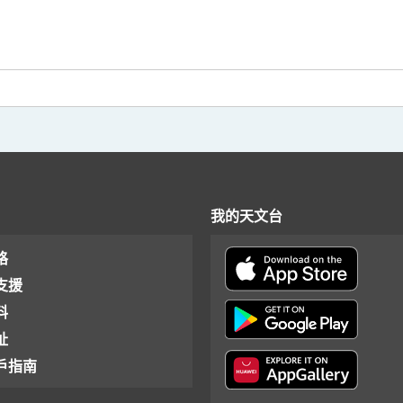
我的天文台
格
支援
料
址
戶指南