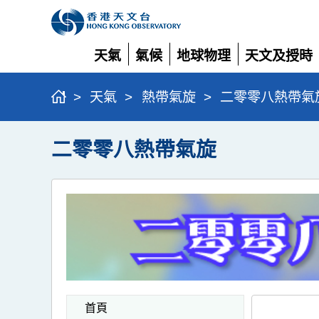
天氣
氣候
地球物理
天文及授時
展
展
展
展
開
開
開
開
>
天氣
>
熱帶氣旋
>
二零零八熱帶氣
二零零八熱帶氣旋
首頁