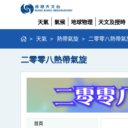
天氣
氣候
地球物理
天文及授時
展
展
展
展
開
開
開
開
>
天氣
>
熱帶氣旋
>
二零零八熱帶氣
二零零八熱帶氣旋
首頁