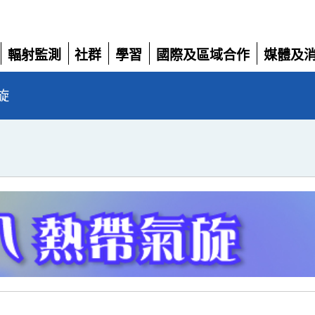
輻射監測
社群
學習
國際及區域合作
媒體及
展
展
展
展
展
開
開
開
開
開
旋