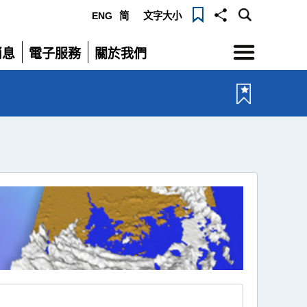
ENG
简
文字大小
選
消息
電子服務
關於我們
單
展
展
開
開