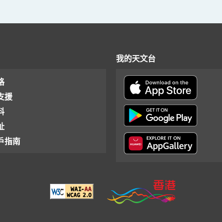
我的天文台
格
支援
料
址
戶指南