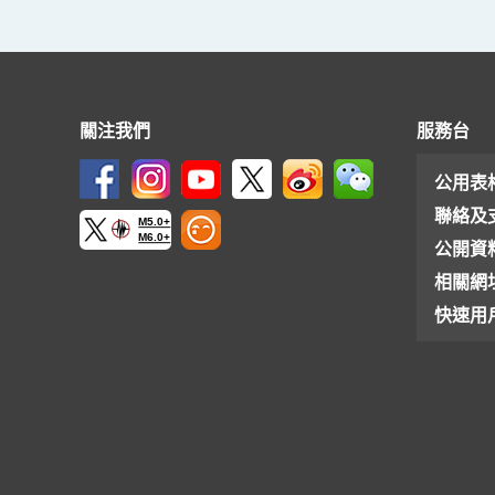
關注我們
服務台
公用表
聯絡及
M5.0+
M6.0+
公開資
相關網
快速用