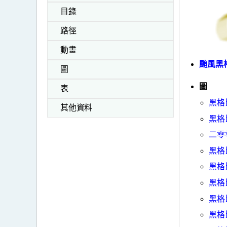
目錄
路徑
動畫
颱風黑格
圖
圖
表
黑格
其他資料
黑格
二零
黑格
黑格
黑格
黑格
黑格