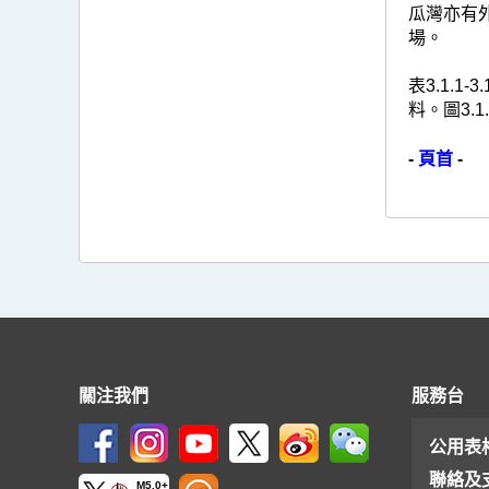
瓜灣亦有
場。
表3.1.
料。圖3.
-
頁首
-
關注我們
服務台
公用表
聯絡及
M5.0+