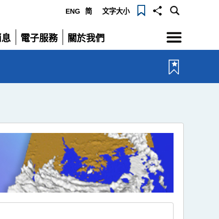
ENG
简
文字大小
選
消息
電子服務
關於我們
單
展
展
開
開