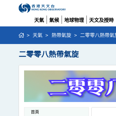
天氣
氣候
地球物理
天文及授時
展
展
展
展
開
開
開
開
>
天氣
>
熱帶氣旋
>
二零零八熱帶氣
二零零八熱帶氣旋
首頁