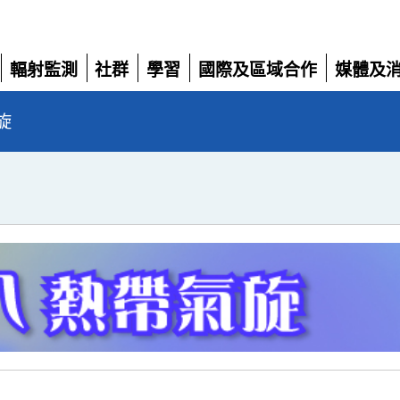
輻射監測
社群
學習
國際及區域合作
媒體及
展
展
展
展
展
開
開
開
開
開
旋