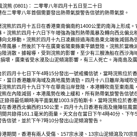
風浣熊 (0801)： 二零零八年四月十五日至二十日
港在二零零八年首個需要發出熱帶氣旋警告信號的熱帶氣旋。
壓浣熊於四月十五日在香港東南偏南約1400公里的南海上形成
暴。浣熊於四月十六日下午增強為強烈熱帶風暴及轉向西北偏北
轉向北移動。浣熊於四月十九日凌晨掠過海南島東北端後減弱為
熱帶風暴，然後於下午在廣東省陽東縣東平鎮登陸。浣熊於當晚
內陸消散。據報導，受到浣熊的影響，至少有三艘漁船在西沙海域
房屋損壞，廣東省受水浸及山泥傾瀉影響，有三人死亡。海南島及
台於四月十七日下午4時15分發出一號戒備信號，當時浣熊位於香
下，當日香港離岸海域及高地風勢清勁。四月十八日離岸海域吹強
著浣熊於四月十九日下午在華南沿岸登陸，本港轉吹南至東南風
浣熊在內陸減弱，本港風勢在晚上緩和，所有熱帶氣旋警告信號在
正錄得最低瞬時海平面氣壓1003.9百帕斯卡，當時浣熊位於香
置在香港西北偏西約150公里。四月十九日香港有雨及幾陣狂風
間共錄得161.1毫米的雨量。天文台在當日下午4時40分、下午
警告信號，並於下午7時10分發出山泥傾瀉警告。
香港期間，香港有兩人受傷、157宗水浸、13宗山泥傾瀉及70