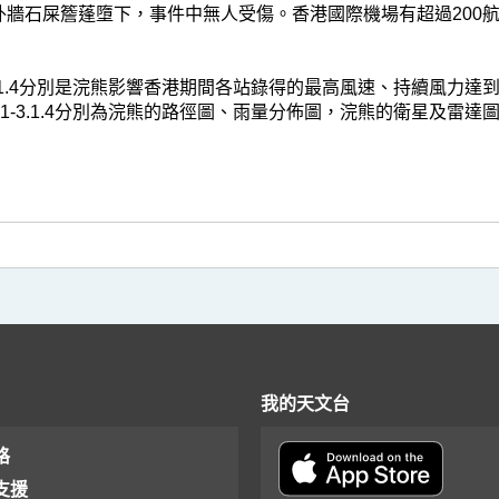
外牆石屎簷蓬墮下，事件中無人受傷。香港國際機場有超過200航
1-3.1.4分別是浣熊影響香港期間各站錄得的最高風速、持續風
1.1-3.1.4分別為浣熊的路徑圖、雨量分佈圖，浣熊的衛星及雷達
我的天文台
格
支援