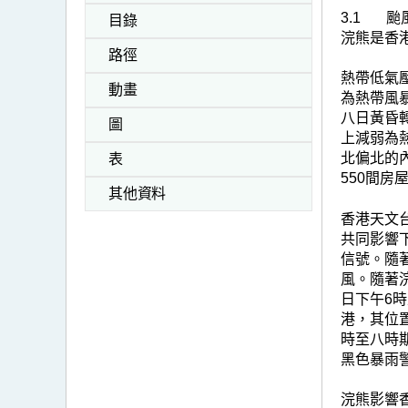
3.1
颱
目錄
浣熊是香
路徑
熱帶低氣
動畫
為熱帶風
八日黃昏
圖
上減弱為
北偏北的
表
550間
其他資料
香港天文
共同影響
信號。隨
風。隨著
日下午6時
港，其位
時至八時期
黑色暴雨
浣熊影響