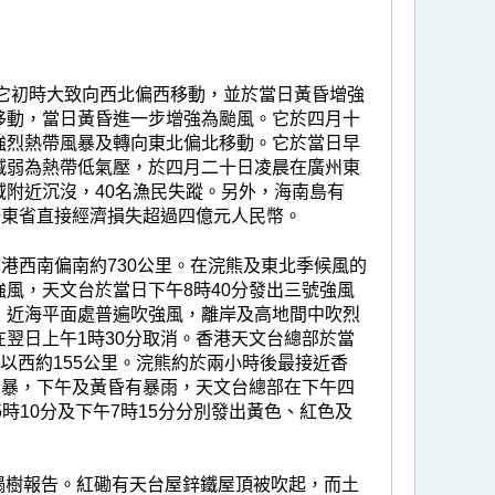
。它初時大致向西北偏西移動，並於當日黃昏增強
移動，當日黃昏進一步增強為颱風。它於四月十
強烈熱帶風暴及轉向東北偏北移動。它於當日早
減弱為熱帶低氣壓，於四月二十日凌晨在廣州東
附近沉沒，40名漁民失蹤。另外，海南島有
廣東省直接經濟損失超過四億元人民幣。
港西南偏南約730公里。在浣熊及東北季候風的
風，天文台於當日下午8時40分發出三號強風
，近海平面處普遍吹強風，離岸及高地間中吹烈
翌日上午1時30分取消。香港天文台總部於當
港以西約155公里。浣熊約於兩小時後最接近香
雷暴，下午及黃昏有暴雨，天文台總部在下午四
5時10分及下午7時15分分別發出黃色、紅色及
宗塌樹報告。紅磡有天台屋鋅鐵屋頂被吹起，而土