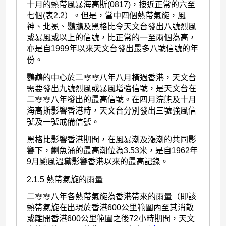
十月的熱帶風暴海高斯(0817)，接近正常的六至
七個(表2.2）。但是，當中四個熱帶氣旋，風
神、北冕、鸚鵡及黑格比令天文台發出八號烈風
或暴風或以上的信號，比正常的一至兩個為高，
亦是自1999年以來天文台發出最多八號信號的年
份。
鸚鵡的中心於二零零八年八月橫過香港，天文台
需要發出九號烈風或暴風增強信號，是天文台在
二零零八年發出的最高信號。在四月浣熊及十月
海高斯影響香港時，天文台分別發出三號強風信
號及一號戒備信號。
黑格比影響香港期間，在風暴潮及漲潮的共同影
響下，鰂魚涌的最高潮位為3.53米，是自1962年
9月颱風溫黛影響香港以來的最高記錄。
2.1.5 熱帶氣旋的雨量
二零零八年各熱帶氣旋為香港帶來的雨量（即該
熱帶氣旋在出現於香港600公里範圍內至其消散
或離開香港600公里範圍之後72小時期間，天文