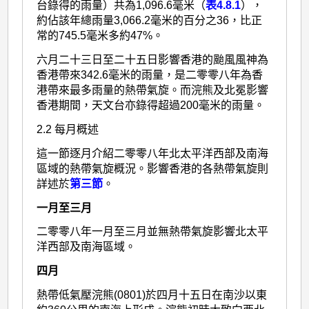
台錄得的雨量）共為1,096.6毫米（
表4.8.1
），
約佔該年總雨量3,066.2毫米的百分之36，比正
常的745.5毫米多約47%。
六月二十三日至二十五日影響香港的颱風風神為
香港帶來342.6毫米的雨量，是二零零八年為香
港帶來最多雨量的熱帶氣旋。而浣熊及北冕影響
香港期間，天文台亦錄得超過200毫米的雨量。
2.2 每月概述
這一節逐月介紹二零零八年北太平洋西部及南海
區域的熱帶氣旋概況。影響香港的各熱帶氣旋則
詳述於
第三節
。
一月至三月
二零零八年一月至三月並無熱帶氣旋影響北太平
洋西部及南海區域。
四月
熱帶低氣壓浣熊(0801)於四月十五日在南沙以東