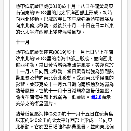
熱帶低氣壓巴威(0818)於十月十八日在硫黃島東
南偏東約950公里的北太平洋西部上形成，初時
向西北移動。巴威於翌日下午增強為熱帶風暴及
向東北偏北移動，最後於十月二十日在日本以東
的北太平洋西部上變成溫帶氣旋。
十一月
熱帶低氣壓美莎克(0819)於十一月七日早上在南
沙東北約540公里的南海中部上形成，並向西北
偏西移動，當日黃昏增強為熱帶風暴。美莎克於
十一月八日向西北移動，當日黃昏增強為強烈熱
帶風暴及轉向東北偏北移動。受到東北季候風的
影響，美莎克於十一月九日轉向南移動及減弱為
熱帶風暴。它於十一月十日減弱為熱帶低氣壓，
隨後在南海中部上減弱為一低壓區。
圖2.8
顯示
美莎克的衛星圖片。
熱帶低氣壓海神(0820)於十一月十五日在硫黃島
以東約640公里的北太平洋西部上形成，並向東
北移動。它於翌日增強為熱帶風暴，並向東北偏