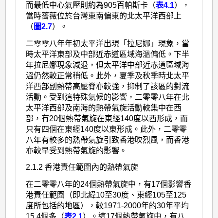
而最低中心氣壓則約為905百帕斯卡（
表4.1
），
當時薔薇位於台灣東南偏東的北太平洋西部上
（
圖2.7
）。
二零零八年年初太平洋出現「拉尼娜」現象，當
時太平洋東部及中部近赤道區域海溫偏低。下半
年拉尼娜現象減退，但太平洋中部近赤道區域海
溫仍然較正常稍低。此外，夏季及秋季時北太平
洋西部副熱帶高壓脊亦較強，抑制了該區的對流
活動。受到這特殊氣候的影響，二零零八年在北
太平洋西部及南海的熱帶氣旋活動較集中在西
部，有20個熱帶氣旋在東經140度以西形成，而
只有四個在東經140度以東形成。此外，二零零
八年有較多的熱帶氣旋引致香港吹烈風，而香港
亦較早受到熱帶氣旋的影響。
2.1.2 香港責任範圍內的熱帶氣旋
在二零零八年的24個熱帶氣旋中，有17個影響香
港責任範圍（即北緯10至30度、東經105至125
度所包括的地區），較1971-2000年的30年平均
15.4個多（
表2.1
）。這17個熱帶氣旋中，有八