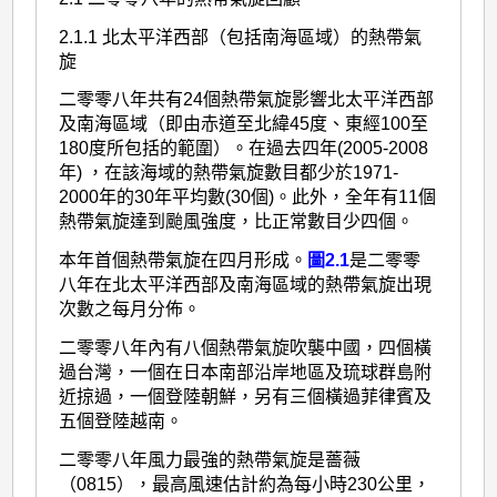
2.1.1 北太平洋西部（包括南海區域）的熱帶氣
旋
二零零八年共有24個熱帶氣旋影響北太平洋西部
及南海區域（即由赤道至北緯45度、東經100至
180度所包括的範圍）。在過去四年(2005-2008
年) ，在該海域的熱帶氣旋數目都少於1971-
2000年的30年平均數(30個)。此外，全年有11個
熱帶氣旋達到颱風強度，比正常數目少四個。
本年首個熱帶氣旋在四月形成。
圖2.1
是二零零
八年在北太平洋西部及南海區域的熱帶氣旋出現
次數之每月分佈。
二零零八年內有八個熱帶氣旋吹襲中國，四個橫
過台灣，一個在日本南部沿岸地區及琉球群島附
近掠過，一個登陸朝鮮，另有三個橫過菲律賓及
五個登陸越南。
二零零八年風力最強的熱帶氣旋是薔薇
（0815），最高風速估計約為每小時230公里，