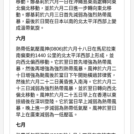
移動。娜基莉於六月一日在沖繩島東南處轉向東
北偏北移動，並於六月二日進一步轉向東北移
動。娜基莉於六月三日首先減弱為強烈熱帶風
暴，最後於日間在日本以南的北太平洋西部上變
成溫帶氣旋。
六月
熱帶低氣壓風神(0806)於六月十八日在馬尼拉東
南偏東約1440 公里的北太平洋西部上形成，並
向西北偏西移動。它於翌日首先增強為熱帶風
暴，然後再增強為強烈熱帶風暴。風神於六月二
十日增強為颱風後於當日下午開始橫過菲律賓，
然後於六月二十二日黃昏進入南海。它於六月二
十三日減弱為強烈熱帶風暴，並於翌日轉向西北
偏北移動。風神於六月二十五日早上在香港以東
掠過後在深圳登陸。它於當日早上減弱為熱帶風
暴，晚上進一步減弱為熱帶低氣壓。風神於翌日
早上在廣東減弱為一低壓區。
七月