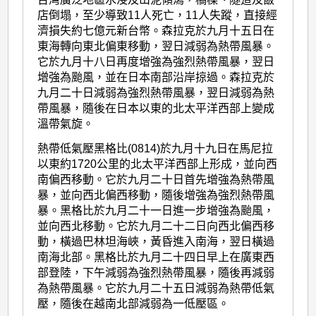
店倒塌，至少導致11人死亡，11人失蹤，直接經
濟損失約七億元新台幣。森拉克於九月十五日在
東海轉向東北偏東移動，翌日減弱為熱帶風暴。
它於九月十八日再度增強為強烈熱帶風暴，翌日
增強為颱風，並在日本南部沿岸掠過。森拉克於
九月二十日減弱為強烈熱帶風暴，翌日減弱為熱
帶風暴，隨後在日本以東的北太平洋西部上變成
溫帶氣旋。
熱帶低氣壓黑格比(0814)於九月十九日在馬尼拉
以東約1720公里的北太平洋西部上形成，並向西
南偏西移動。它於九月二十日首先增強為熱帶風
暴，並向西北偏西移動，隨後增強為強烈熱帶風
暴。黑格比於九月二十一日進一步增強為颱風，
並向西北移動。它於九月二十二日向西北偏西移
動，橫過巴林坦海峽，黃昏進入南海，翌日橫過
南海北部。黑格比於九月二十四日早上在廣東西
部登陸，下午減弱為強烈熱帶風暴，隨後再減弱
為熱帶風暴。它於九月二十五日減弱為熱帶低氣
壓，隨後在越南北部減弱為一低壓區。