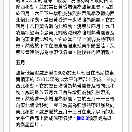
約360公里的南海上形成。浣熊初時大致向西北
偏西移動，並於當日黃昏增強為熱帶風暴。浣熊
於四月十六日下午增強為強烈熱帶風暴及轉向西
北偏北移動，當日黃昏進一步增強為颱風。它於
四月十八日黃昏轉向北移動。浣熊於四月十九日
凌晨掠過海南島東北端後減弱為強烈熱帶風暴及
轉向東北偏北移動。它於當日早上減弱為熱帶風
暴，然後於下午在廣東省陽東縣東平鎮登陸。浣
熊於當晚減弱為熱帶低氣壓，隨後在內陸消散。
五月
熱帶低氣壓威馬遜(0802)於五月七日在馬尼拉東
南偏東約1510公里的北太平洋西部上形成，並向
西北移動。它於翌日增強為熱帶風暴及轉向北移
動。威馬遜於五月九日首先增強為強烈熱帶風
暴，然後進一步增強為颱風。它於五月十一日轉
向東北偏北移動，翌日減弱為強烈熱帶風暴及向
東北移動。威馬遜於五月十三日在東京以南的北
太平洋西部上變成溫帶氣旋。
圖2.3
顯示威馬遜
的衛星圖片。