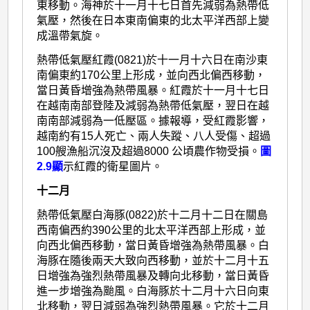
東移動。海神於十一月十七日首先減弱為熱帶低
氣壓，然後在日本東南偏東的北太平洋西部上變
成溫帶氣旋。
熱帶低氣壓紅霞(0821)於十一月十六日在南沙東
南偏東約170公里上形成，並向西北偏西移動，
當日黃昏增強為熱帶風暴。紅霞於十一月十七日
在越南南部登陸及減弱為熱帶低氣壓，翌日在越
南南部減弱為一低壓區。據報導，受紅霞影響，
越南約有15人死亡、兩人失蹤、八人受傷、超過
100艘漁船沉沒及超過8000 公頃農作物受損。
圖
2.9顯
示紅霞的衛星圖片。
十二月
熱帶低氣壓白海豚(0822)於十二月十二日在關島
西南偏西約390公里的北太平洋西部上形成，並
向西北偏西移動，當日黃昏增強為熱帶風暴。白
海豚在隨後兩天大致向西移動，並於十二月十五
日增強為強烈熱帶風暴及轉向北移動，當日黃昏
進一步增強為颱風。白海豚於十二月十六日向東
北移動，翌日減弱為強烈熱帶風暴。它於十二月