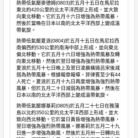
熱帶低氣壓麥德姆(0803)於五月十五日在馬尼拉
東北約420公里的北太平洋西部上形成，並大致
向東北移動。它於五月十六日增強為熱帶風暴，
然後於當晚在日本以南的北太平洋西部上變成溫
帶氣旋。
熱帶低氣壓夏浪(0804)於五月十五日在馬尼拉西
南偏西約530公里的南海中部上形成，並向東北
偏北移動。它於五月十六日增強為熱帶風暴及轉
向東北移動，然後於翌日增強為強烈熱帶風暴。
夏浪於五月十七日晚上及翌日凌晨橫過呂宋後減
弱為熱帶風暴。根據報章報導，菲律賓至少有44
人死亡。夏浪於五月十九日再度增強為強烈熱帶
風暴，但於五月二十日減弱為熱帶風暴，然後在
日本以南的北太平洋西部上變成溫帶氣旋。
熱帶低氣壓娜基莉(0805)於五月二十七日在雅蒲
島以北約350公里的北太平洋西部上形成，並大
致向西北移動。它於當日黃昏增強為熱帶風暴，
翌日增強為強烈熱帶風暴。娜基莉於五月二十九
日進一步增強為颱風，然後於五月卅一日轉向北