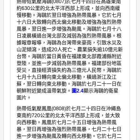
熱帶低氣壓海鷗(0807)於七月十四日在高雄東南
約630公里的北太平洋西部上形成，並向西南緩
慢移動。海鷗於翌日增強為熱帶風暴。它於七月
十六日大致轉向西北偏北移動及增強為強烈熱帶
風暴，翌日進一步增強為颱風。海鷗於七月十八
日凌晨橫過台灣北部及減弱為強烈熱帶風暴。根
據報章報導，海鷗為台灣帶來豪雨，引致水災及
山泥傾瀉，造成20人死亡、農業損失逾10億元新
台幣。海鷗於當日黃昏在福建東北部霞浦縣附近
登陸，並進一步減弱為熱帶風暴。福建部份地區
受災，直接經濟損失約為三億元人民幣。海鷗於
七月十九日轉向東北偏北移動，橫過浙江及江
蘇，翌日轉向東北移動。海鷗於七月二十一日在
朝鮮附近變成溫帶氣旋。
圖2.4
顯示海鷗的衛星
圖片。
熱帶低氣壓鳳凰(0808)於七月二十四日在沖繩島
東南約720公里的北太平洋西部上形成，並大致
向西移動。鳳凰於七月二十五日增強為熱帶風
暴，翌日再增強為強烈熱帶風暴，七月二十七日
進一步增強為颱風及轉向西北移動。它於七月二