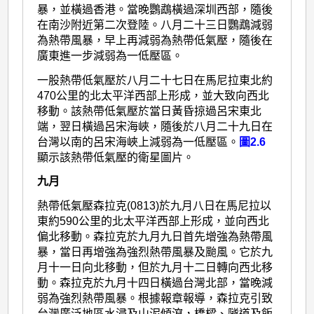
暴，並橫過香港。當晚鸚鵡橫過深圳西部，隨後
在南沙附近第二次登陸。八月二十三日鸚鵡減弱
為熱帶風暴，早上再減弱為熱帶低氣壓，隨後在
廣東進一步減弱為一低壓區。
一股熱帶低氣壓於八月二十七日在馬尼拉東北約
470公里的北太平洋西部上形成，並大致向西北
移動。該熱帶低氣壓於當日黃昏掠過呂宋東北
端，翌日橫過呂宋海峽，隨後於八月二十九日在
台灣以南的呂宋海峽上減弱為一低壓區。
圖2.6
顯示該熱帶低氣壓的衛星圖片。
九月
熱帶低氣壓森拉克(0813)於九月八日在馬尼拉以
東約590公里的北太平洋西部上形成，並向西北
偏北移動。森拉克於九月九日首先增強為熱帶風
暴，當日再增強為強烈熱帶風暴及颱風。它於九
月十一日向北移動，但於九月十二日轉向西北移
動。森拉克於九月十四日橫過台灣北部，當晚減
弱為強烈熱帶風暴。根據報章報導，森拉克引致
台灣廣泛地區水浸及山泥傾瀉，橋樑、隧道及飯