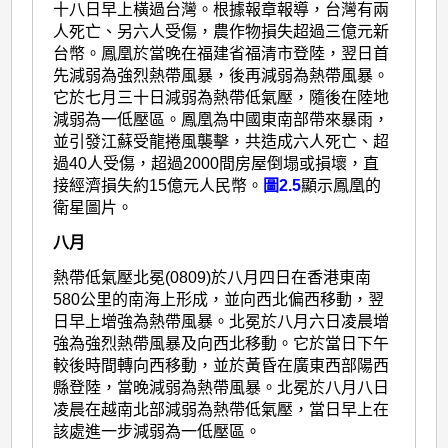
十八日早上橫過台灣。根據報章報導，台灣有兩
人死亡、另六人受傷，農作物損失超過三億元新
台幣。鳳凰於當晚在福建省福清市登陸，翌日首
先減弱為強烈熱帶風暴，後再減弱為熱帶風暴。
它於七月三十日減弱為熱帶低氣壓，隨後在陸地
減弱為一低壓區。鳳凰為中國東南部帶來暴雨，
並引發江蘇受龍捲風襲擊，共造成六人死亡、超
過40人受傷，超過2000間房屋倒塌或損壞，直
接經濟損失約15億元人民幣。
圖2.5
顯示鳳凰的
衛星圖片。
八月
熱帶低氣壓北冕(0809)於八月四日在香港東南
580公里的南海上形成，並向西北偏西移動，翌
日早上增強為熱帶風暴。北冕於八月六日凌晨增
強為強烈熱帶風暴及向西北移動。它於當日下午
較後時間轉向西移動，並於黃昏在廣東西部陽西
縣登陸，當晚減弱為熱帶風暴。北冕於八月八日
凌晨在越南北部減弱為熱帶低氣壓，當日早上在
該處進一步減弱為一低壓區。