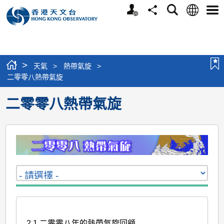
個
語
搜
分
選
人
言
尋
享
單
版
網
站
>
天氣
>
熱帶氣旋
>
二零零八熱帶氣旋
二零零八熱帶氣旋
2.1 二零零八年的熱帶氣旋回顧