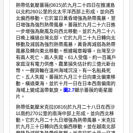
熱帶低氣壓薔薇(0815)於九月二十四日在雅浦島
以北約260公里的北太平洋西部上形成，並向西
北偏西移動。它於當日黃昏增強為熱帶風暴，翌
日增強為強烈熱帶風暴。薔薇於九月二十六日進
一步增強為颱風及向西北移動，並於九月二十八
日晚上橫過台灣北部。它於九月二十九日轉向北
移動及減弱為強烈熱帶風暴，黃昏再減弱為熱帶
風暴及轉向東北移動。根據報章報導，台灣至少
有兩人死亡、兩人失蹤、61人受傷、約一百萬戶
家庭沒有電力供應、農業損失估計約三億元新台
幣。一艘貨輪在溫州海域沉沒，有一名船員死
亡、五人失蹤。薔薇於九月三十日向東北偏東移
動，橫過東海，並於十月一日在日本西南偏南的
海域上變成溫帶氣旋。
圖2.7
顯示薔薇的衛星圖
片。
熱帶低氣壓米克拉(0816)於九月二十八日在西沙
以南約270公里的南海中部上形成，並向西北移
動。它於九月二十九日增強為熱帶風暴。米克拉
於九月三十日轉向西北偏西移動，並在越南北部