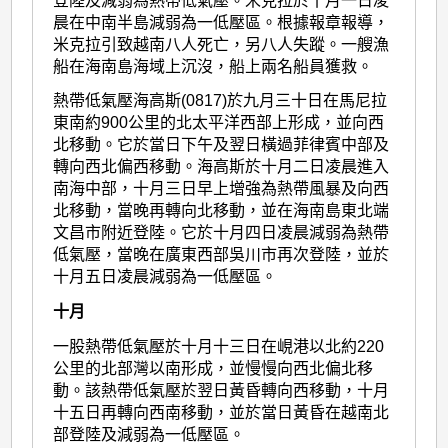
登陸及減弱為熱帶低氣壓。米克拉於十月一日凌
晨在中南半島減弱為一低壓區。根據報章報導，
米克拉引致越南八人死亡，另八人失蹤。一艘漁
船在海南島海域上沉沒，船上兩名船員獲救。
熱帶低氣壓海高斯(0817)於九月三十日在馬尼拉
東南約900公里的北太平洋西部上形成，並向西
北移動。它於當日下午及翌日橫過菲律賓中部及
轉向西北偏西移動。海高斯於十月二日凌晨進入
南海中部，十月三日早上增強為熱帶風暴及向西
北移動，當晚再轉向北移動，並在海南島東北端
文昌市附近登陸。它於十月四日凌晨減弱為熱帶
低氣壓，當晚在廣東西部吳川市再次登陸，並於
十月五日凌晨減弱為一低壓區。
十月
一股熱帶低氣壓於十月十三日在峴港以北約220
公里的北部灣以南形成，並慢慢向西北偏北移
動。該熱帶低氣壓於翌日黃昏轉向西移動，十月
十五日再轉向西南移動，並於當日黃昏在越南北
部登陸及減弱為一低壓區。