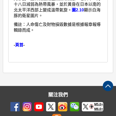
十八日減弱為熱帶風暴，並於黃昏在日本以南的
北太平洋西部上變成溫帶氣旋。
圖2.10
顯示白海
豚的衛星圖片。
備註：人命傷亡及財物損毀數據是根據報章報導
輯錄而成。
-
頁首
-
關注我們
M5.0+
M6.0+