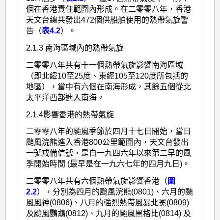
個在香港責任範圍內形成。在二零零八年，香港
天文台總共發出472個供船舶使用的熱帶氣旋警
告（
表4.2
）。
2.1.3 南海區域內的熱帶氣旋
二零零八年共有十一個熱帶氣旋影響南海區域
（即北緯10至25度、東經105至120度所包括的
地區），當中有六個在南海形成，其餘五個從北
太平洋西部進入南海。
2.1.4影響香港的熱帶氣旋
二零零八年的颱風季節於四月十七日開始，當日
颱風浣熊進入香港800公里範圍內，天文台發出
一號戒備信號，是自一九四六年以來第二早的風
季開始時間 (最早是在一九六七年的四月九日)。
二零零八年共有六個熱帶氣旋影響香港（
圖
2.2
），分別為四月的颱風浣熊(0801)、六月的颱
風風神(0806)、八月的強烈熱帶風暴北冕(0809)
及颱風鸚鵡(0812)、九月的颱風黑格比(0814) 及