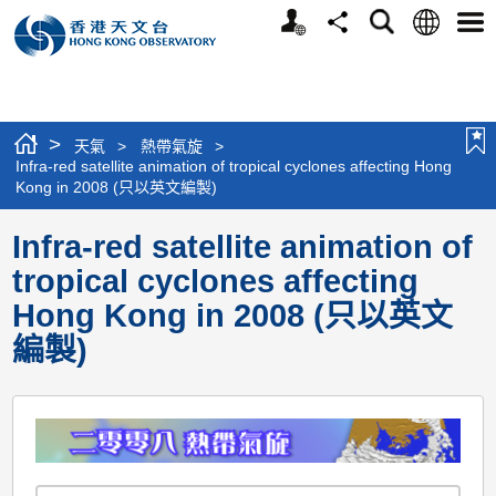
個
語
搜
分
選
人
言
尋
享
單
版
網
站
>
天氣
>
熱帶氣旋
>
Infra-red satellite animation of tropical cyclones affecting Hong
Kong in 2008 (只以英文編製)
Infra-red satellite animation of
tropical cyclones affecting
Hong Kong in 2008 (只以英文
編製)