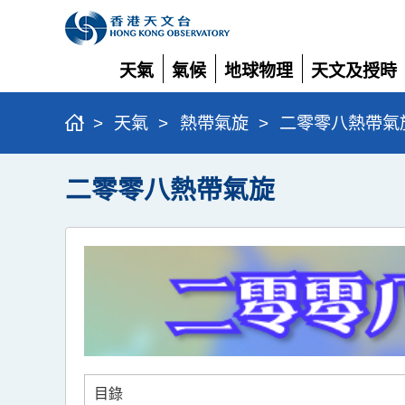
天氣
氣候
地球物理
天文及授時
展
展
展
展
開
開
開
開
>
天氣
>
熱帶氣旋
>
二零零八熱帶氣
二零零八熱帶氣旋
目錄