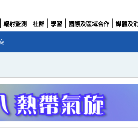
輻射監測
社群
學習
國際及區域合作
媒體及
展
展
展
展
展
開
開
開
開
開
旋