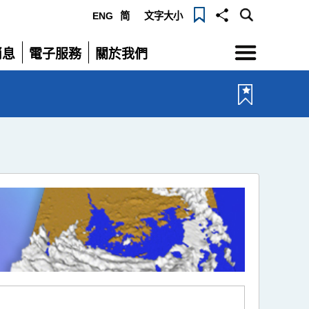
ENG
简
文字大小
選
消息
電子服務
關於我們
單
展
展
開
開