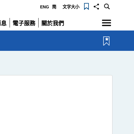
ENG
简
文字大小
選
消息
電子服務
關於我們
單
展
展
開
開