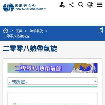
個
語
搜
分
選
人
言
尋
享
單
版
網
站
>
天氣
>
熱帶氣旋
>
二零零八熱帶氣旋
二零零八熱帶氣旋