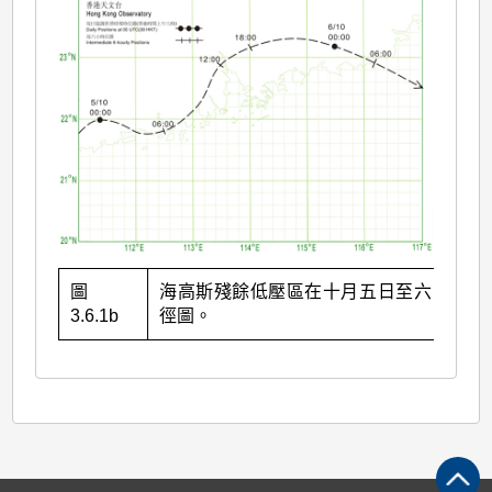
圖
海高斯殘餘低壓區在十月五日至六日的路
3.6.1b
徑圖。