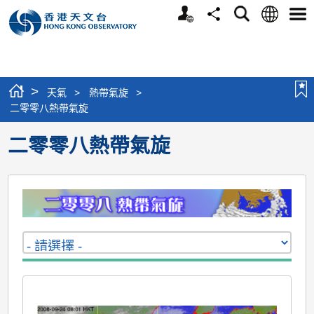
個
語
搜
分
選
人
言
尋
享
單
版
網
站
>
天氣
>
熱帶氣旋
>
二零零八熱帶氣旋
二零零八熱帶氣旋