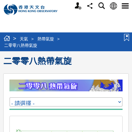
個
語
搜
分
選
人
言
尋
享
單
版
網
站
>
天氣
>
熱帶氣旋
>
二零零八熱帶氣旋
二零零八熱帶氣旋