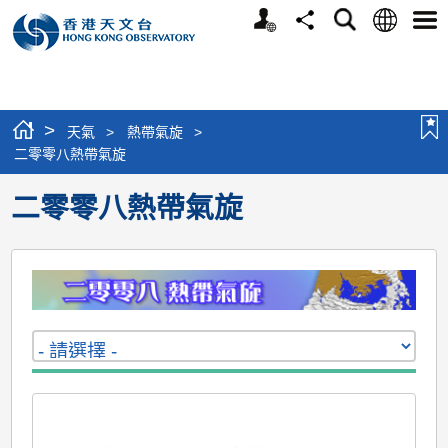
個
語
搜
分
選
人
言
尋
享
單
版
網
站
>
天氣
>
熱帶氣旋
>
二零零八熱帶氣旋
二零零八熱帶氣旋