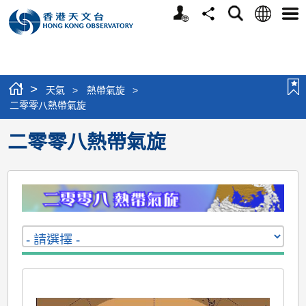
個
語
搜
分
選
人
言
尋
享
單
版
網
站
>
天氣
>
熱帶氣旋
>
二零零八熱帶氣旋
二零零八熱帶氣旋