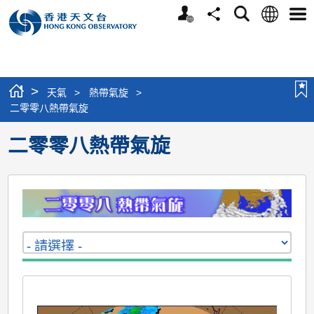
個
語
搜
分
選
人
言
尋
享
單
版
網
站
>
天氣
>
熱帶氣旋
>
二零零八熱帶氣旋
二零零八熱帶氣旋