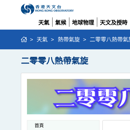
天氣
氣候
地球物理
天文及授時
展
展
展
展
開
開
開
開
>
天氣
>
熱帶氣旋
>
二零零八熱帶氣
二零零八熱帶氣旋
首頁