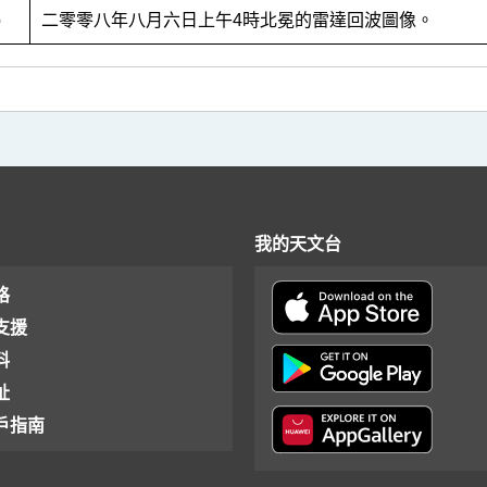
4b
二零零八年八月六日上午4時北冕的雷達回波圖像。
我的天文台
格
支援
料
址
戶指南