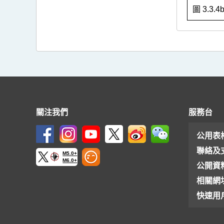
圖 3.3.
關注我們
服務台
公用表
聯絡及
M5.0+
M6.0+
公開資
相關網
快速用