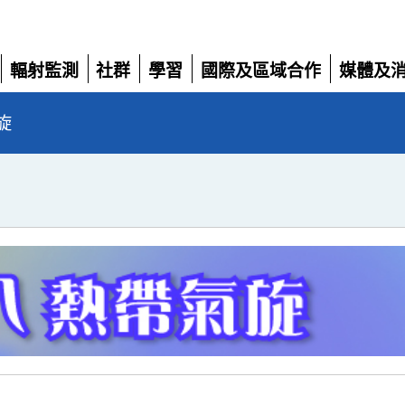
輻射監測
社群
學習
國際及區域合作
媒體及
展
展
展
展
展
開
開
開
開
開
旋