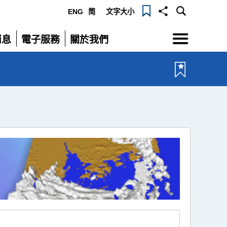
ENG
简
文字大小
選
消息
電子服務
關於我們
單
展
展
開
開