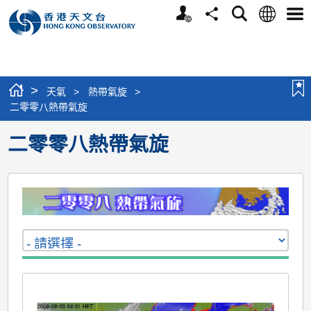
個
語
搜
分
選
人
言
尋
享
單
版
網
站
>
天氣
>
熱帶氣旋
>
二零零八熱帶氣旋
二零零八熱帶氣旋