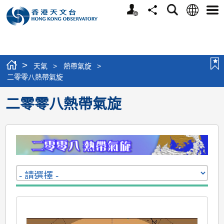
個
語
搜
分
選
人
言
尋
享
單
版
網
站
>
天氣
>
熱帶氣旋
>
二零零八熱帶氣旋
二零零八熱帶氣旋