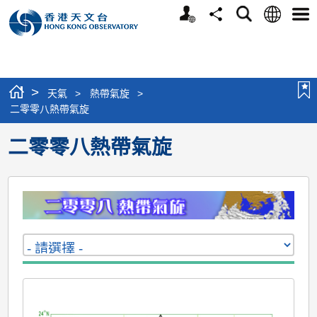
個
語
搜
分
選
人
言
尋
享
單
版
網
站
>
天氣
>
熱帶氣旋
>
二零零八熱帶氣旋
二零零八熱帶氣旋