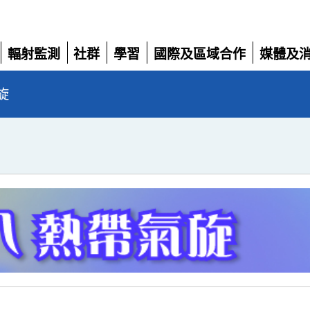
輻射監測
社群
學習
國際及區域合作
媒體及
展
展
展
展
展
開
開
開
開
開
旋