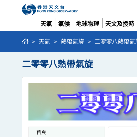
天氣
氣候
地球物理
天文及授時
展
展
展
展
開
開
開
開
>
天氣
>
熱帶氣旋
>
二零零八熱帶氣
二零零八熱帶氣旋
首頁