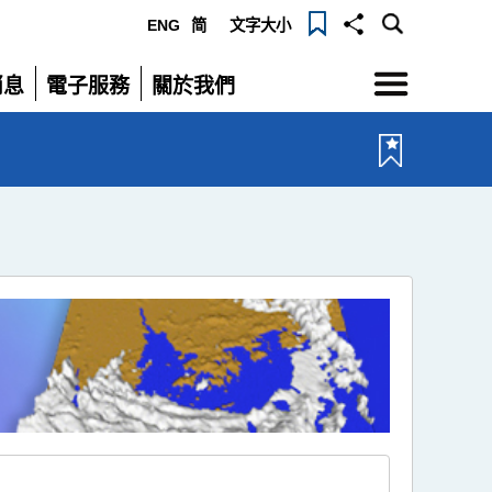
ENG
简
文字大小
選
消息
電子服務
關於我們
單
展
展
開
開