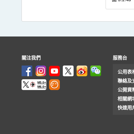
關注我們
服務台
公用表
聯絡及
M5.0+
M6.0+
公開資
相關網
快速用