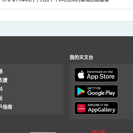
我的天文台
格
支援
料
址
戶指南