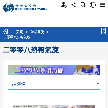
個
語
搜
分
選
人
言
尋
享
單
版
網
站
>
天氣
>
熱帶氣旋
>
二零零八熱帶氣旋
二零零八熱帶氣旋