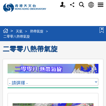
個
語
搜
分
選
人
言
尋
享
單
版
網
站
>
天氣
>
熱帶氣旋
>
二零零八熱帶氣旋
二零零八熱帶氣旋