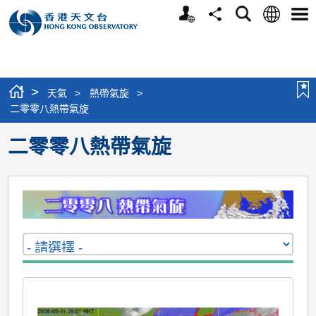
個
語
搜
分
選
人
言
尋
享
單
版
網
站
>
天氣
>
熱帶氣旋
>
二零零八熱帶氣旋
二零零八熱帶氣旋