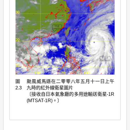
圖
颱風威馬遜在二零零八年五月十一日上午
2.3
九時的紅外線衛星圖片
〔接收自日本氣象廳的多用途輸送衛星-1R
(MTSAT-1R)。〕