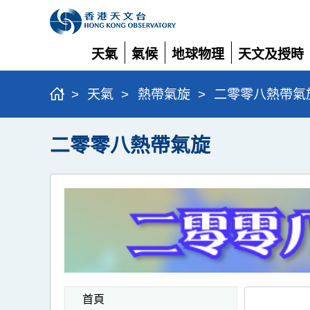
天氣
氣候
地球物理
天文及授時
展
展
展
展
開
開
開
開
>
天氣
>
熱帶氣旋
>
二零零八熱帶氣
二零零八熱帶氣旋
首頁