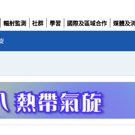
輻射監測
社群
學習
國際及區域合作
媒體及
展
展
展
展
展
開
開
開
開
開
旋