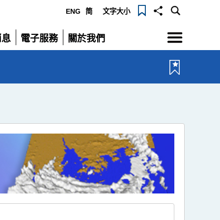
ENG
简
文字大小
選
消息
電子服務
關於我們
單
展
展
開
開