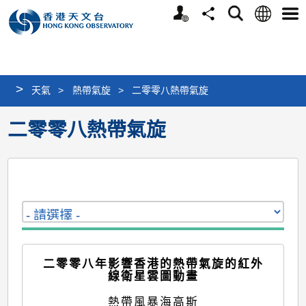
個
語
搜
分
選
人
言
尋
享
單
版
網
站
>
天氣
>
熱帶氣旋
>
二零零八熱帶氣旋
二零零八熱帶氣旋
二零零八年影響香港的熱帶氣旋的紅外
線衛星雲圖動畫
熱帶風暴海高斯