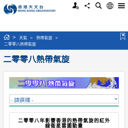
個
語
搜
分
選
人
言
尋
享
單
版
網
站
>
天氣
>
熱帶氣旋
>
二零零八熱帶氣旋
二零零八熱帶氣旋
二零零八年影響香港的熱帶氣旋的紅外
線衛星雲圖動畫