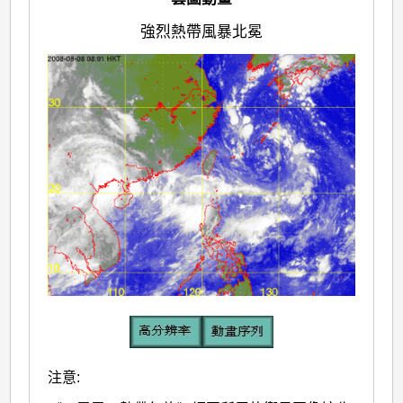
強烈熱帶風暴北冕
注意: