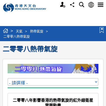
個
語
搜
分
選
人
言
尋
享
單
版
網
站
>
天氣
>
熱帶氣旋
>
二零零八熱帶氣旋
二零零八熱帶氣旋
二零零八年影響香港的熱帶氣旋的紅外線衛星
雲圖動畫