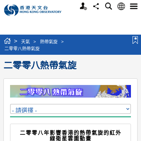
個
語
搜
分
選
人
言
尋
享
單
版
網
站
>
天氣
>
熱帶氣旋
>
二零零八熱帶氣旋
二零零八熱帶氣旋
二零零八年影響香港的熱帶氣旋的紅外
線衛星雲圖動畫