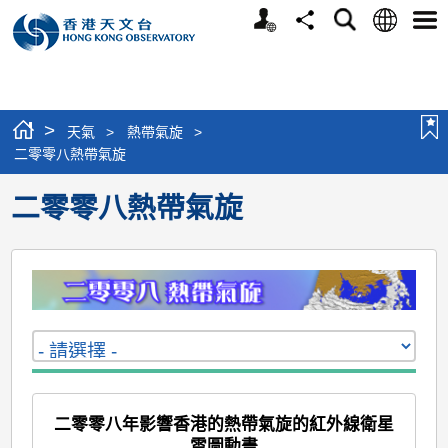
個
語
搜
分
選
人
言
尋
享
單
版
網
站
>
天氣
>
熱帶氣旋
>
二零零八熱帶氣旋
二零零八熱帶氣旋
二零零八年影響香港的熱帶氣旋的紅外線衛星
雲圖動畫