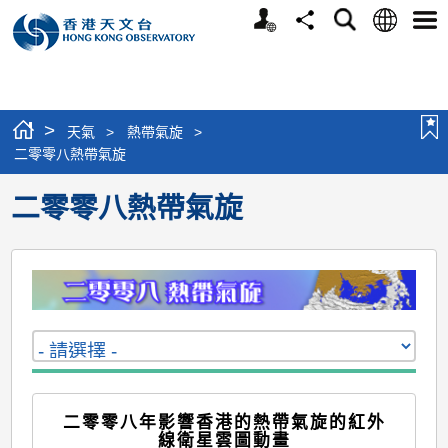
個
語
搜
分
選
人
言
尋
享
單
版
網
站
>
天氣
>
熱帶氣旋
>
二零零八熱帶氣旋
二零零八熱帶氣旋
二零零八年影響香港的熱帶氣旋的紅外
線衛星雲圖動畫