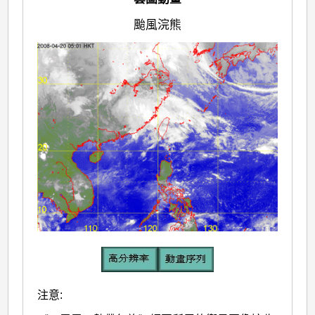
颱風浣熊
注意: