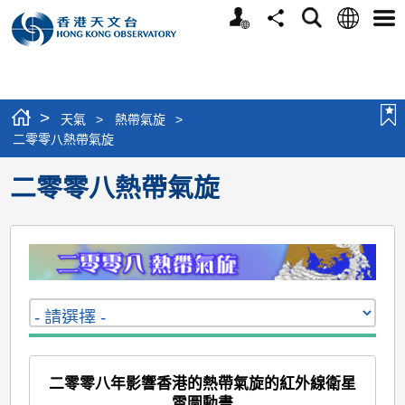
個
語
搜
分
選
人
言
尋
享
單
版
網
站
>
天氣
>
熱帶氣旋
>
二零零八熱帶氣旋
二零零八熱帶氣旋
二零零八年影響香港的熱帶氣旋的紅外線衛星
雲圖動畫