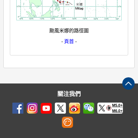
颱風米娜的路徑圖
-
頁首
-
關注我們
M5.0+
M6.0+