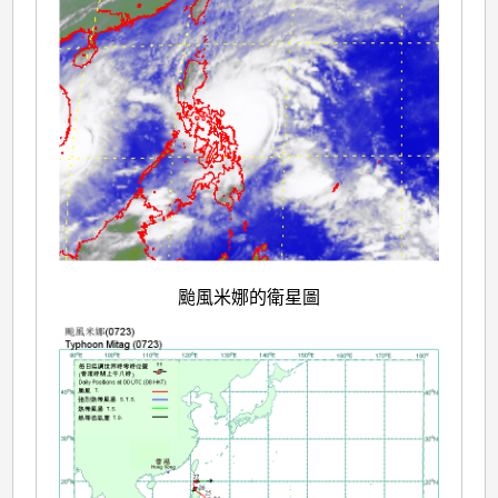
颱風米娜的衛星圖