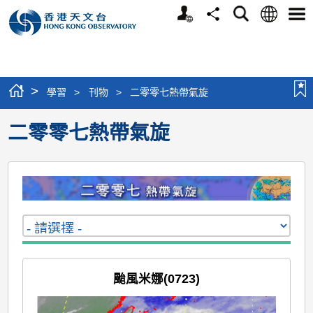
個
語
搜
分
選
人
言
尋
享
單
版
網
站
>
學習
>
刊物
>
二零零七熱帶氣旋
二零零七熱帶氣旋
颱風米娜(0723)