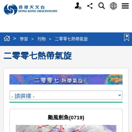
個
語
搜
分
選
人
言
尋
享
單
版
網
站
>
學習
>
刊物
>
二零零七熱帶氣旋
二零零七熱帶氣旋
颱風劍魚(0719)