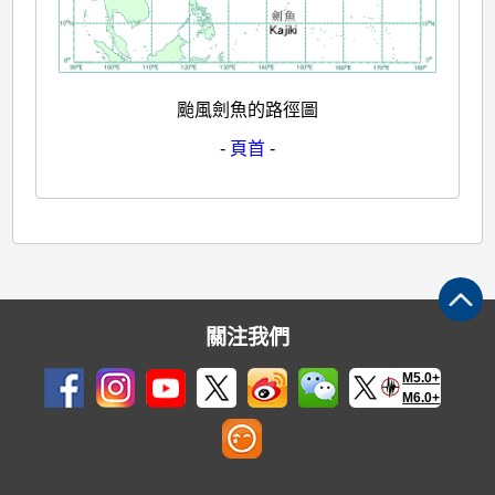
颱風劍魚的路徑圖
-
頁首
-
關注我們
M5.0+
M6.0+