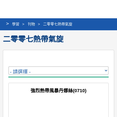
個
分
搜
語
選
人
享
尋
言
單
版
>
學習
>
刊物
>
二零零七熱帶氣旋
網
站
二零零七熱帶氣旋
強烈熱帶風暴丹娜絲(0710)