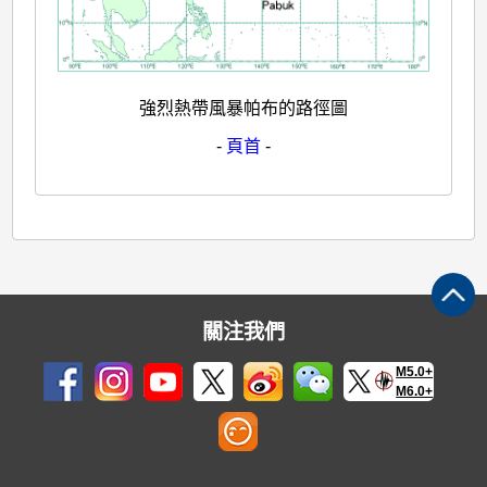
強烈熱帶風暴帕布的路徑圖
-
頁首
-
關注我們
M5.0+
M6.0+