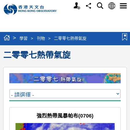
個
語
搜
分
選
人
言
尋
享
單
版
網
站
>
學習
>
刊物
>
二零零七熱帶氣旋
二零零七熱帶氣旋
強烈熱帶風暴帕布(0706)