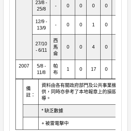
23/8 -
-
0
0
0
0
0
25/8
12/9 -
-
0
0
1
0
0
13/9
西
27/10
馬
0
0
4
0
0
- 6/11
侖
2007
5/8 -
帕
1
0
17
0
0
11/8
布
資料由各有關政府部門及公共事業機構提
備
供，同時亦參考了本地報章上的損毀報
註：
導。
* 缺乏數據
+ 被雷電擊中