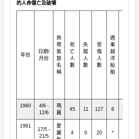
的人命傷亡及破壞
受
到
毀
熱
遇
壞
帶
死
失
受
事
或
日期/
氣
亡
蹤
傷
越
翻
年份
月份
旋
人
人
人
洋
沉
名
數
數
數
船
的
稱
舶
小
艇
數
目
1960
4/6 -
瑪
45
11
127
6
352
12/6
麗
1961
愛
17/5 -
麗
4
0
20
*
*
21/5