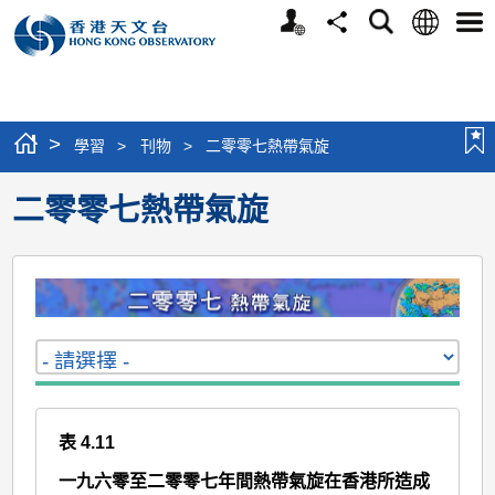
個
語
搜
分
選
人
言
尋
享
單
版
網
站
>
學習
>
刊物
>
二零零七熱帶氣旋
二零零七熱帶氣旋
表 4.11
一九六零至二零零七年間熱帶氣旋在香港所造成