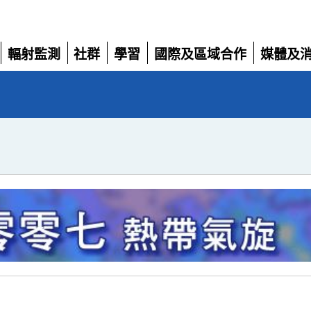
輻射監測
社群
學習
國際及區域合作
媒體及
展
展
展
展
展
開
開
開
開
開