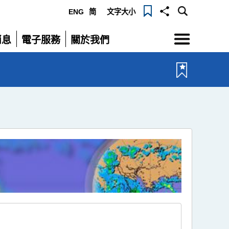
ENG
简
文字大小
選
消息
電子服務
關於我們
單
展
展
開
開