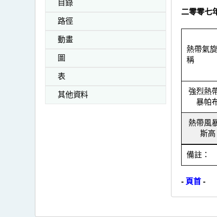
目錄
二零零七
路徑
動畫
熱帶氣
圖
稱
表
強烈熱
其他資料
暴帕
熱帶風
斯高
備註
-
頁首
-