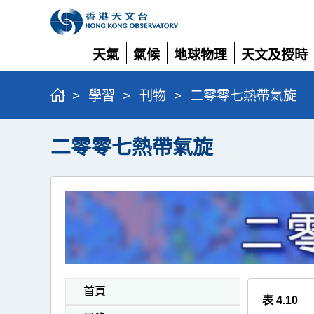
天氣
氣候
地球物理
天文及授時
展
展
展
展
開
開
開
開
>
學習
>
刊物
>
二零零七熱帶氣旋
二零零七熱帶氣旋
首頁
表 4.10