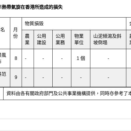
年熱帶氣旋在香港所造成的損失
物質損毀
旋名
月
份
農
公用
公用
物業
山泥傾瀉及斜
業
建設
業務
單位
坡倒塌
帶風
8
-
-
-
1 個
-
布
暴范
9
-
-
-
-
-
：
資料由各有關政府部門及公共事業機構提供，同時亦參考了