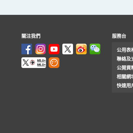
關注我們
服務台
公用表
聯絡及
M5.0+
M6.0+
公開資
相關網
快速用