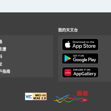
我的天文台
格
支援
料
址
戶指南