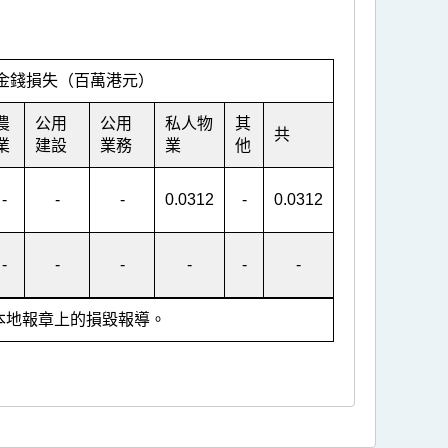
金錢損失（百萬港元）
農
公用
公用
私人物
其
共
業
建設
業務
業
他
-
-
-
0.0312
-
0.0312
-
-
-
-
-
-
本地報章上的損毀報導。