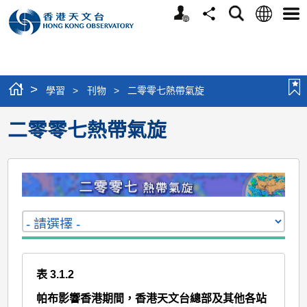
個
語
搜
分
選
人
言
尋
享
單
版
網
站
>
學習
>
刊物
>
二零零七熱帶氣旋
二零零七熱帶氣旋
表 3.1.2
帕布影響香港期間，香港天文台總部及其他各站