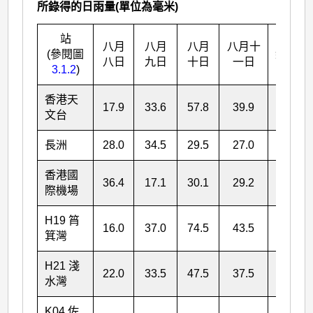
所錄得的日雨量(單位為毫米)
站
八月
八月
八月
八月十
(參閱圖
總雨量
八日
九日
十日
一日
3.1.2
)
香港天
17.9
33.6
57.8
39.9
149.2
文台
長洲
28.0
34.5
29.5
27.0
119.0
香港國
36.4
17.1
30.1
29.2
112.8
際機場
H19 筲
16.0
37.0
74.5
43.5
171.0
箕灣
H21 淺
22.0
33.5
47.5
37.5
140.5
水灣
K04 佐