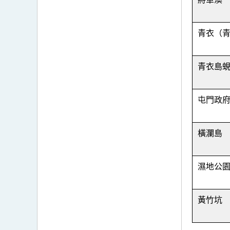
青衣（
青衣島
屯門政
橫瀾島
濕地公
黃竹坑