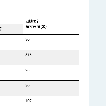
風速表的
海拔高度(米)
經
30
378
98
30
107