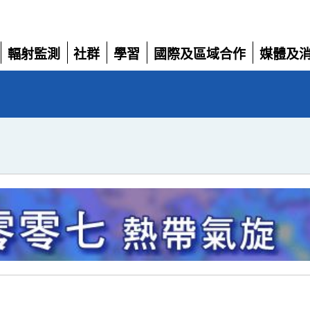
輻射監測
社群
學習
國際及區域合作
媒體及
展
展
展
展
展
開
開
開
開
開