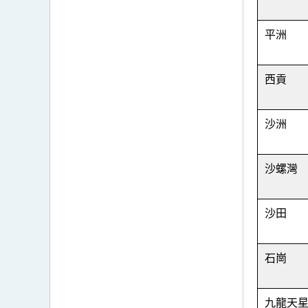
平洲
西貢
沙洲
沙螺灣
沙田
石崗
九龍天