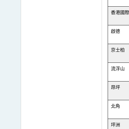
香港國
啟德
京士柏
流浮山
昂坪
北角
坪洲