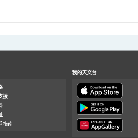
我的天文台
格
支援
料
址
戶指南