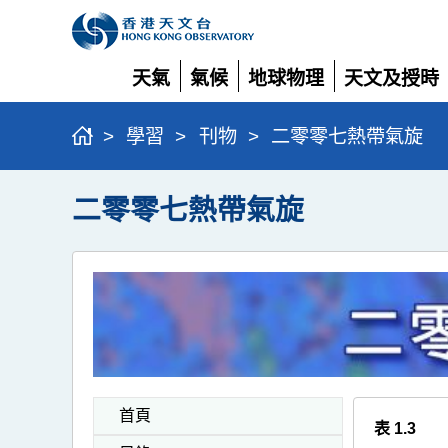
天氣
氣候
地球物理
天文及授時
展
展
展
展
開
開
開
開
>
學習
>
刊物
>
二零零七熱帶氣旋
二零零七熱帶氣旋
首頁
表 1.3