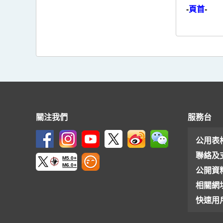
-
頁首
-
關注我們
服務台
公用表
聯絡及
M5.0+
M6.0+
公開資
相關網
快速用