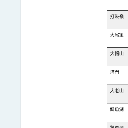
打鼓嶺
大尾篤
大帽山
塔門
大老山
鯽魚湖
將軍澳