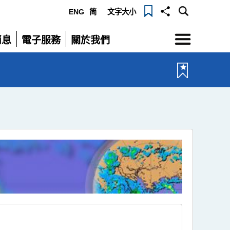
ENG
简
文字大小
選
消息
電子服務
關於我們
單
展
展
開
開