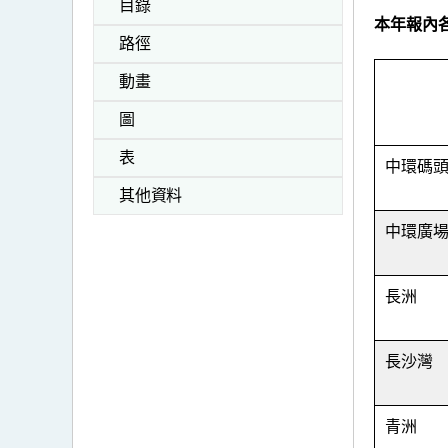
目錄
本年報內
路徑
動畫
圖
表
中環碼
其他資料
中環廣
長洲
長沙灣
青洲