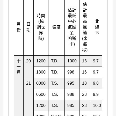
估
估計
計
時間
最低
最
(協
中心
高
北
月
日
東經
調世
強度
氣壓
風
緯
份
期
°E
界
(百
速
°N
時)
帕斯
(米
卡)
每
秒)
十
20
1200
T.D.
1000
13
9.7
119.
一
1800
T.D.
998
16
9.7
117.
月
21
0000
T.S.
995
18
9.8
116.
0600
T.S.
988
23
9.9
115.
1200
T.S.
985
23
10.0
114.