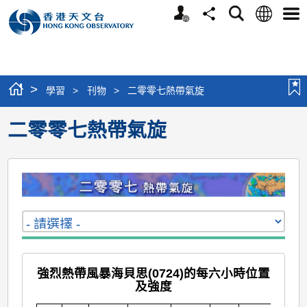
個
語
搜
分
選
人
言
尋
享
單
版
網
站
>
學習
>
刊物
>
二零零七熱帶氣旋
二零零七熱帶氣旋
強烈熱帶風暴海貝思(0724)的每六小時位置
及強度