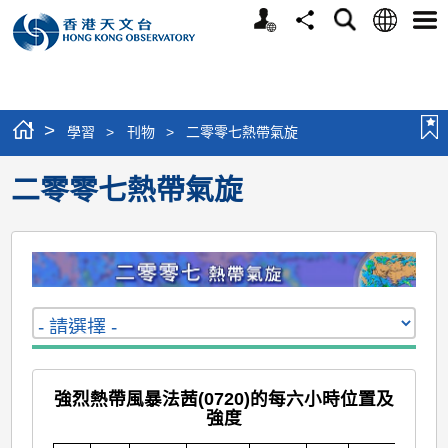
個
語
搜
分
選
人
言
尋
享
單
版
網
站
>
學習
>
刊物
>
二零零七熱帶氣旋
二零零七熱帶氣旋
強烈熱帶風暴法茜(0720)的每六小時位置及
強度