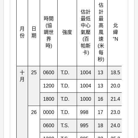
估
估計
計
時間
最低
最
(協
中心
高
北
月
日
東經
調世
強度
氣壓
風
緯
份
期
°E
界
(百
速
°N
時)
帕斯
(米
卡)
每
秒)
十
25
0600
T.D.
1004
13
18.5
134.
月
1200
T.D.
1004
13
20.0
133.
1800
T.D.
1000
16
21.4
132.
26
0000
T.D.
998
17
23.0
131.
0600
T.S.
995
18
24.0
131.