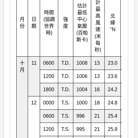
計
估計
最
時間
最低
高
北
月
日
(協調
強
中心
東經
風
緯
份
期
世界
度
氣壓
°E
速
°N
時)
(百帕
(米
斯卡)
每
秒)
十
11
0600
T.D.
1008
13
23.0
174.9
月
1200
T.D.
1006
13
23.6
174.4
1800
T.D.
1004
16
24.2
173.7
12
0000
T.S.
1000
18
24.8
173.4
0600
T.S.
996
21
25.4
172.7
1200
T.S.
995
21
25.9
172.2