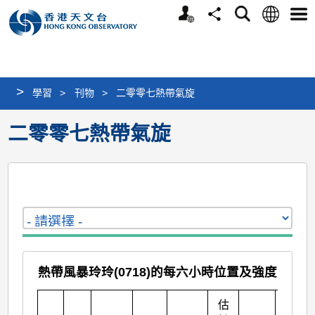
個
語
搜
分
選
人
言
尋
享
單
版
網
站
>
學習
>
刊物
>
二零零七熱帶氣旋
二零零七熱帶氣旋
熱帶風暴玲玲(0718)的每六小時位置及強度
估