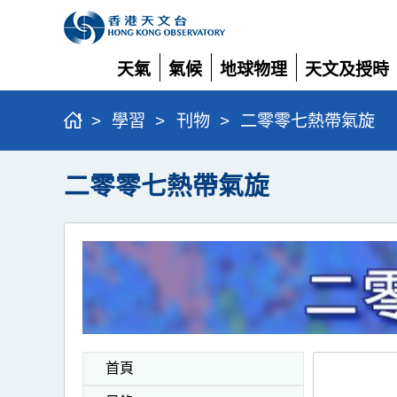
天氣
氣候
地球物理
天文及授時
展
展
展
展
開
開
開
開
>
學習
>
刊物
>
二零零七熱帶氣旋
二零零七熱帶氣旋
首頁