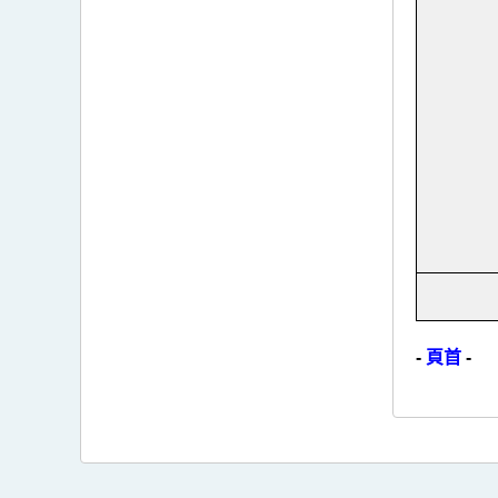
-
頁首
-