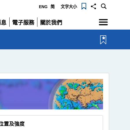
ENG
简
文字大小
選
消息
電子服務
關於我們
單
展
展
開
開
時位置及強度