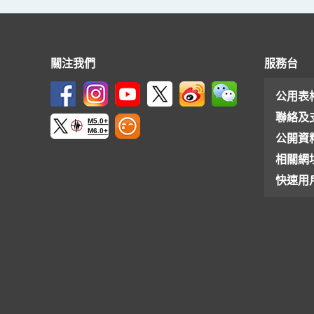
關注我們
服務台
公用表
聯絡及
M5.0+
M6.0+
公開資
相關網
快速用