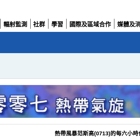
輻射監測
社群
學習
國際及區域合作
媒體及
展
展
展
展
展
開
開
開
開
開
熱帶風暴范斯高(0713)的每六小