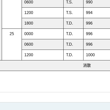
0600
T.S.
990
1200
T.S.
994
1800
T.D.
996
25
0000
T.D.
996
0600
T.D.
996
1200
T.D.
1000
消散