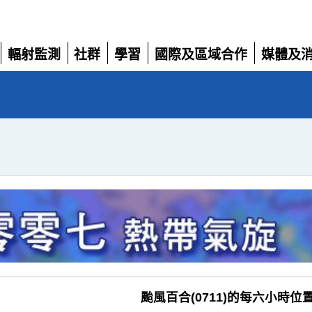
輻射監測
社群
學習
國際及區域合作
媒體及
展
展
展
展
展
開
開
開
開
開
颱風百合(0711)的每六小時位