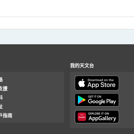
我的天文台
格
支援
料
址
戶指南