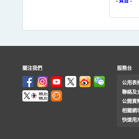
-
頁首
-
關注我們
服務台
公用表
聯絡及
M5.0+
M6.0+
公開資
相關網
快速用