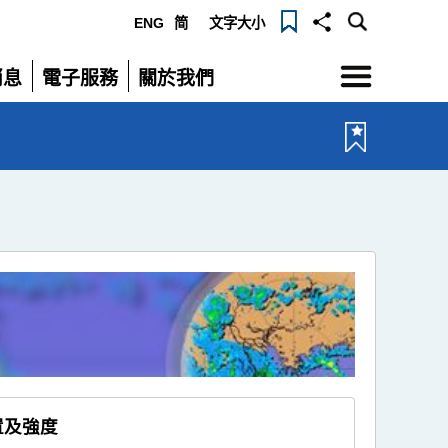
ENG
简
文字大小
選
消息
電子服務
關於我們
單
展
展
開
開
置及強度