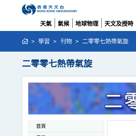
天氣
氣候
地球物理
天文及授時
展
展
展
展
開
開
開
開
>
學習
>
刊物
>
二零零七熱帶氣旋
二零零七熱帶氣旋
首頁