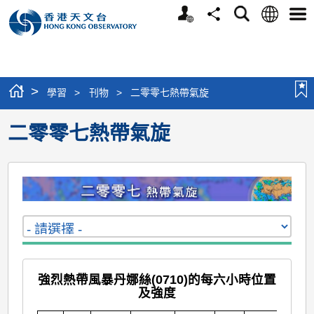
個
語
搜
分
選
人
言
尋
享
單
版
網
站
>
學習
>
刊物
>
二零零七熱帶氣旋
二零零七熱帶氣旋
強烈熱帶風暴丹娜絲(0710)的每六小時位置
及強度