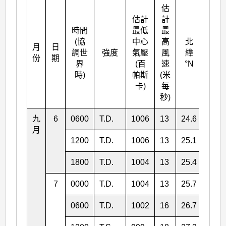
估
估計
計
時間
最低
最
(協
中心
高
北
月
日
東經
調世
強度
氣壓
風
緯
份
期
°E
界
(百
速
°N
時)
帕斯
(米
卡)
每
秒)
九
6
0600
T.D.
1006
13
24.6
160.
月
1200
T.D.
1006
13
25.1
159.
1800
T.D.
1004
13
25.4
158.
7
0000
T.D.
1004
13
25.7
157.
0600
T.D.
1002
16
26.7
157.