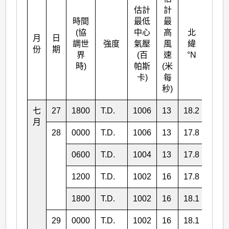
估計
計
時間
最低
最
(協
中心
高
北
月
日
東經
調世
強度
氣壓
風
緯
份
期
°E
界
(百
速
°N
時)
帕斯
(米
卡)
每
秒)
七
27
1800
T.D.
1006
13
18.2
153.
月
28
0000
T.D.
1006
13
17.8
151.
0600
T.D.
1004
13
17.8
150.
1200
T.D.
1002
16
17.8
149.
1800
T.D.
1002
16
18.1
148.
29
0000
T.D.
1002
16
18.1
147.