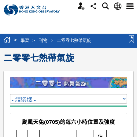
個
語
搜
分
選
人
言
尋
享
單
版
網
站
>
學習
>
刊物
>
二零零七熱帶氣旋
二零零七熱帶氣旋
颱風天兔(0705)的每六小時位置及強度
估