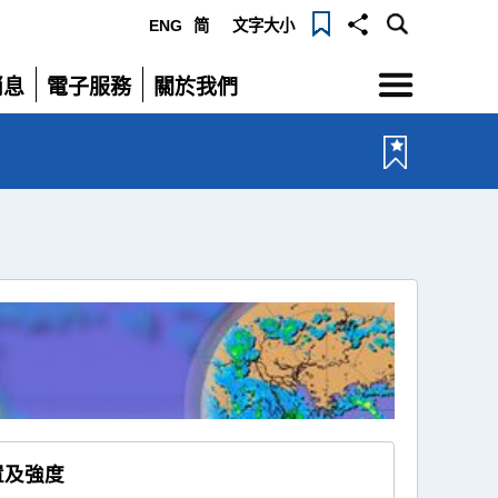
ENG
简
文字大小
選
消息
電子服務
關於我們
單
展
展
開
開
置及強度