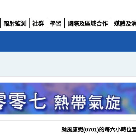
輻射監測
社群
學習
國際及區域合作
媒體及
展
展
展
展
展
開
開
開
開
開
颱風康妮(0701)的每六小時位