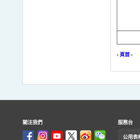
-
頁首
-
關注我們
服務台
公用表