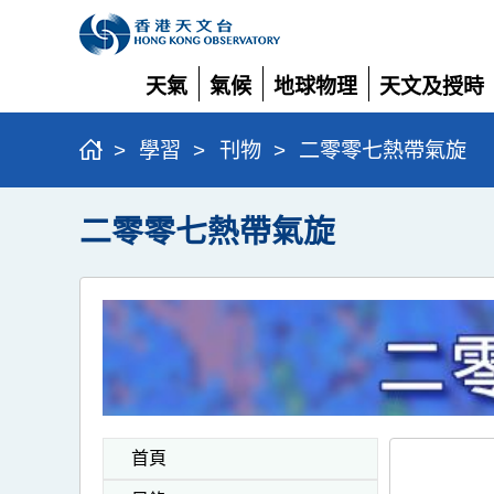
天氣
氣候
地球物理
天文及授時
展
展
展
展
開
開
開
開
>
學習
>
刊物
>
二零零七熱帶氣旋
二零零七熱帶氣旋
首頁