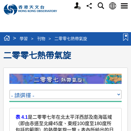
個
語
搜
分
選
人
言
尋
享
單
版
網
站
>
學習
>
刊物
>
二零零七熱帶氣旋
二零零七熱帶氣旋
表 4.1
是二零零七年在北太平洋西部及南海區域
（即由赤道至北緯45度、東經100度至180度所
包括的範圍）的熱帶氣旋一覽。表內所給出的日