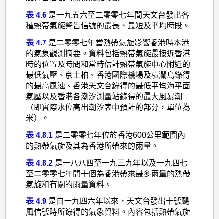
表 4.6
是一九五六至二零零七年間天文台發出各
種熱帶氣旋警告信號的最長、最短及平均時段。
表 4.7
是二零零七年當熱帶氣旋影響香港時本港
的氣象觀測摘要。資料包括熱帶氣旋最接近香港
時的位置及時間和當時估計熱帶氣旋中心附近的
最低氣壓、京士柏、香港國際機場及橫瀾島錄得
的最高風速、香港天文台錄得的最低平均海平面
氣壓以及香港各潮汐測量站錄得的最大風暴潮
（即實際水位高出潮汐表中預計的部分，單位為
米）。
表 4.8.1
是二零零七年位於香港600公里範圍內
的熱帶氣旋及其為香港所帶來的雨量。
表 4.8.2
是一八八四至一九三九年以及一九四七
至二零零七年間十個為香港帶來最多雨量的熱帶
氣旋和有關的雨量資料。
表 4.9
是自一九四六年以來，天文台發出十號颶
風信號時所錄得的氣象資料。內容包括熱帶氣旋