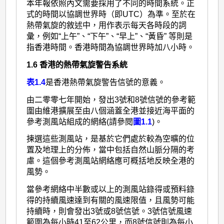
本年報依照內文需要採用了不同的時間系統。正
式的時間以協調世界時（即UTC）為準。至於在
熱帶氣旋的敘述中，用作表示每天各時段的詞
彙，例如“上午”、“下午”、“早上”、“黃昏” 等則是
指香港時間。香港時間為協調世界時加八小時。
1.6 香港的熱帶氣旋警告系統
表1.4
是香港熱帶氣旋警告信號的意義。
由二零零七年開始，發出3號和8號信號的參考範
圍由維港擴展至由八個涵蓋全港並接近海平面的
參考測風站組成的網絡(請參閱
圖1.1
)。
揀選這些測風站，是基於它們處於較為空曠的位
置及地理上的分佈，當中包括自然山脈分隔的考
慮。這個參考測風站網絡應可概括地反映全港的
風勢。
當參考網絡中半數或以上的測風站錄得或預料錄
得的持續風速達到有關的風速限值，且風勢可能
持續時，則會發出3號或8號信號。3號信號風速
範圍為每小時41至62公里，而8號信號則為每小