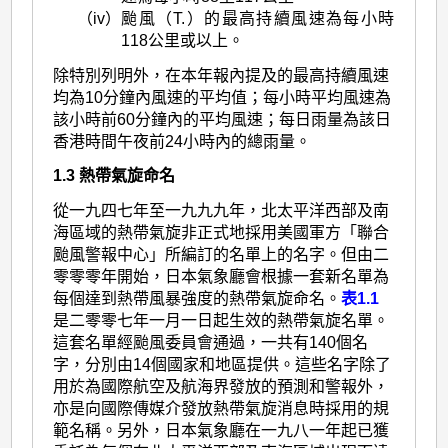
（iv）
颱風（T.）的最高持續風速為每小時
118公里或以上。
除特別列明外，在本年報內提及的最高持續風速
均為10分鐘內風速的平均值；每小時平均風速為
該小時前60分鐘內的平均風速；每日雨量為該日
香港時間午夜前24小時內的總雨量。
1.3 熱帶氣旋命名
從一九四七年至一九九九年，北太平洋西部及南
海區域的熱帶氣旋非正式地採用美國軍方「聯合
颱風警報中心」所編訂的名單上的名字。但由二
零零零年開始，日本氣象廳會根據一套新名單為
每個達到熱帶風暴強度的熱帶氣旋命名。
表1.1
是二零零七年一月一日起生效的熱帶氣旋名單。
這套名單經颱風委員會通過，一共有140個名
字，分別由14個國家和地區提供。這些名字除了
用於為國際航空及航海界發放的預測和警報外，
亦是向國際傳媒介發放熱帶氣旋消息時採用的規
範名稱。另外，日本氣象廳在一九八一年起已獲