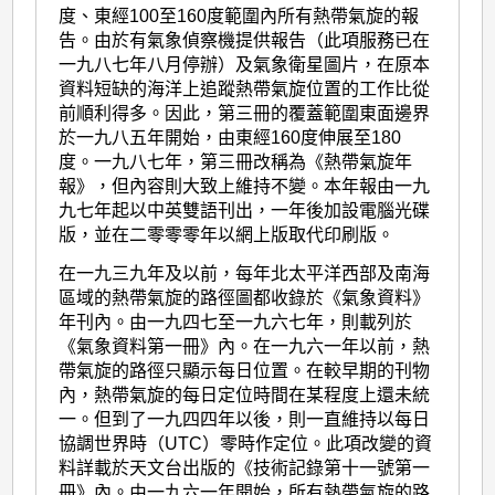
度、東經100至160度範圍內所有熱帶氣旋的報
告。由於有氣象偵察機提供報告（此項服務已在
一九八七年八月停辦）及氣象衛星圖片，在原本
資料短缺的海洋上追蹤熱帶氣旋位置的工作比從
前順利得多。因此，第三冊的覆蓋範圍東面邊界
於一九八五年開始，由東經160度伸展至180
度。一九八七年，第三冊改稱為《熱帶氣旋年
報》，但內容則大致上維持不變。本年報由一九
九七年起以中英雙語刊出，一年後加設電腦光碟
版，並在二零零零年以網上版取代印刷版。
在一九三九年及以前，每年北太平洋西部及南海
區域的熱帶氣旋的路徑圖都收錄於《氣象資料》
年刊內。由一九四七至一九六七年，則載列於
《氣象資料第一冊》內。在一九六一年以前，熱
帶氣旋的路徑只顯示每日位置。在較早期的刊物
內，熱帶氣旋的每日定位時間在某程度上還未統
一。但到了一九四四年以後，則一直維持以每日
協調世界時（UTC）零時作定位。此項改變的資
料詳載於天文台出版的《技術記錄第十一號第一
冊》內。由一九六一年開始，所有熱帶氣旋的路