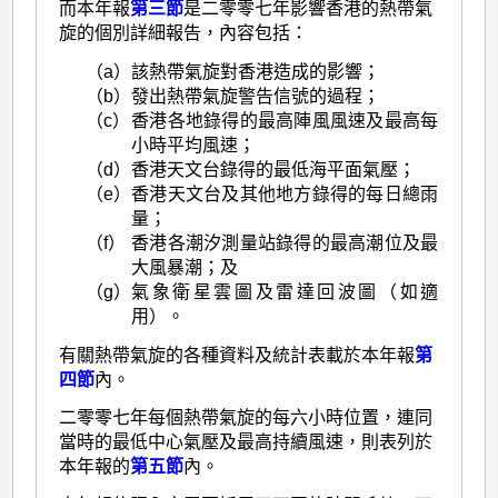
而本年報
第三節
是二零零七年影響香港的熱帶氣
旋的個別詳細報告，內容包括：
（a）
該熱帶氣旋對香港造成的影響；
（b）
發出熱帶氣旋警告信號的過程；
（c）
香港各地錄得的最高陣風風速及最高每
小時平均風速；
（d）
香港天文台錄得的最低海平面氣壓；
（e）
香港天文台及其他地方錄得的每日總雨
量；
（f）
香港各潮汐測量站錄得的最高潮位及最
大風暴潮；及
（g）
氣象衛星雲圖及雷達回波圖（如適
用）。
有關熱帶氣旋的各種資料及統計表載於本年報
第
四節
內。
二零零七年每個熱帶氣旋的每六小時位置，連同
當時的最低中心氣壓及最高持續風速，則表列於
本年報的
第五節
內。