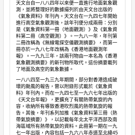
天文台自一八八四年以來便一直進行地面氣象觀
測，並將整理好的數據撮列於由天文台出版的
《氣象資料》年刊內。天文台在一九四七年開始
進行高空氣象觀測後，該年刊便分成兩冊：分別
是《氣象資料第一冊（地面觀測）》及《氣象資
料第二冊（高空觀測）》。一九八一年，年刊第
二冊改稱為《無線電探空儀觀測摘要》，而第一
冊亦於一九八七年改稱為《香港地面觀測年
報》。一九九三年，該兩刊物由一本名為《香港
氣象觀測摘要》的新刊物所取代。這份摘要載列
了地面及高空的氣象數據。
一八八四至一九三九年期間，部分對香港造成破
壞的颱風的報告，曾以附錄形式載於《氣象資
料》年刊內。而在一九四七至一九六七年出版的
《天文台年報》，更擴充了有關熱帶氣旋的內
容，收納所有導致香港吹烈風的熱帶氣旋的報
告。其後，年刊系列加推《氣象資料第三冊（熱
帶氣旋摘要）》，以記載每年北太平洋西部及南
海區域所有熱帶氣旋的資料。此冊第一期在一九
七一年出版，內容包括一九六八年赤道至北緯45