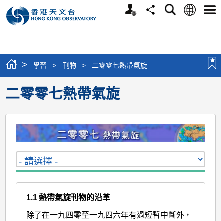
個
語
搜
分
選
人
言
尋
享
單
版
網
站
>
學習
>
刊物
>
二零零七熱帶氣旋
二零零七熱帶氣旋
1.1 熱帶氣旋刊物的沿革
除了在一九四零至一九四六年有過短暫中斷外，