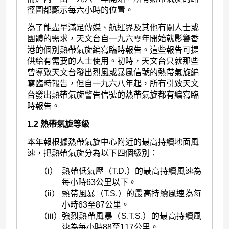
徑圖都顯示每六小時的位置。
為了能盡早滿足傳媒、航運界及其他有關人士或
團體的需求，天文台自一九六零年開始就影響香
港的個別熱帶氣旋編寫臨時報告。這些報告可提
供給有需要的人士使用。初時，天文台只就那些
曾導致天文台發出烈風或暴風信號的熱帶氣旋編
寫臨時報告，但自一九六八年起，所有引致天文
台發出熱帶氣旋警告信號的熱帶氣旋都有編寫臨
時報告。
1.2 熱帶氣旋等級
本年報根據熱帶氣旋中心附近的最高持續地面風
速，把熱帶氣旋分為以下四個級別：
（i）
熱帶低氣壓（T.D.）的最高持續風速為
每小時63公里以下。
（ii）
熱帶風暴（T.S.）的最高持續風速為每
小時63至87公里。
（iii）
強烈熱帶風暴（S.T.S.）的最高持續風
速為每小時88至117公里。