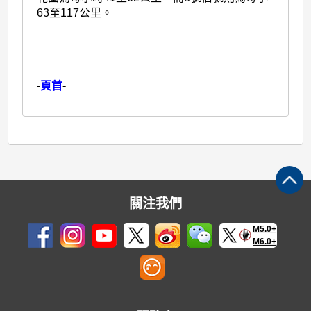
63至117公里。
-
頁首
-
關注我們
M5.0+
M6.0+