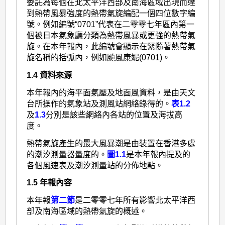
委託為每個在北太平洋西部及南海區域出現而達
到熱帶風暴強度的熱帶氣旋編配一個四位數字編
號。例如編號“0701”代表在二零零七年區內第一
個被日本氣象廳分類為熱帶風暴或更強的熱帶氣
旋。在本年報內，此編號會顯示在緊隨著熱帶氣
旋名稱的括弧內，例如颱風康妮(0701)。
1.4 資料來源
本年報內的海平面氣壓及地面風資料，是由天文
台所操作的氣象站及測風站網絡錄得的。
表1.2
及
1.3
分別是該些網絡內各站的位置及海拔高
度。
熱帶氣旋產生的最大風暴潮是由裝置在香港多處
的潮汐測量器量度的。
圖1.1
是本年報內提及的
各個風速表及潮汐測量站的分佈地點。
1.5 年報內容
本年報
第二節
是二零零七年所有影響北太平洋西
部及南海區域的熱帶氣旋的概述。