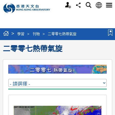
個
語
搜
分
選
人
言
尋
享
單
版
網
站
>
學習
>
刊物
>
二零零七熱帶氣旋
二零零七熱帶氣旋