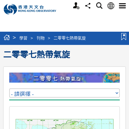
個
語
搜
分
選
人
言
尋
享
單
版
網
站
>
學習
>
刊物
>
二零零七熱帶氣旋
二零零七熱帶氣旋